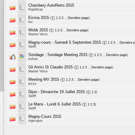
Chambery AutoRetro 2015
RaphiGaz
Eicma 2015
(
1
2
3
...
Dernière page
)
lou
Wsbk 2015
(
1
2
3
...
Dernière page
)
Master Vince
Magny-cours - Samedi 5 Septembre 2015
(
1
2
3
...
Dernière 
Stefff
Sondage :
Sondage Meeting 2015
(
1
2
3
...
Dernière page
)
kefran
Gli Amici Di Claudio 2015
(
1
2
3
...
Dernière page
)
Master Vince
Meeting MV 2015
(
1
2
3
...
Dernière page
)
jezza
Dijon - Dimanche 19 Juillet 2015
(
1
2
)
Stefff
Le Mans - Lundi 6 Juillet 2015
(
1
2
3
)
Stefff
Magny-Cours 2015
mgivogue