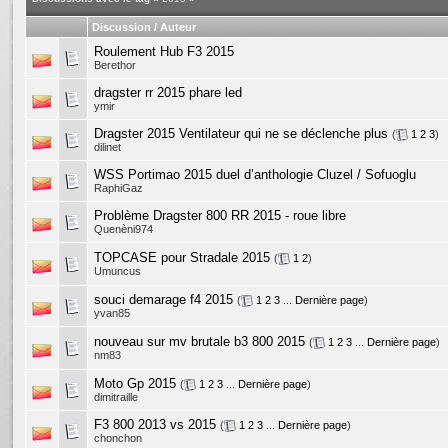
Discussion / Auteur
Roulement Hub F3 2015
Berethor
dragster rr 2015 phare led
ymir
Dragster 2015 Ventilateur qui ne se déclenche plus
(
1
2
3
)
dilinet
WSS Portimao 2015 duel d’anthologie Cluzel / Sofuoglu
RaphiGaz
Problème Dragster 800 RR 2015 - roue libre
Quenèni974
TOPCASE pour Stradale 2015
(
1
2
)
Umuncus
souci demarage f4 2015
(
1
2
3
...
Dernière page
)
yvan85
nouveau sur mv brutale b3 800 2015
(
1
2
3
...
Dernière page
)
nm83
Moto Gp 2015
(
1
2
3
...
Dernière page
)
dimitraille
F3 800 2013 vs 2015
(
1
2
3
...
Dernière page
)
chonchon