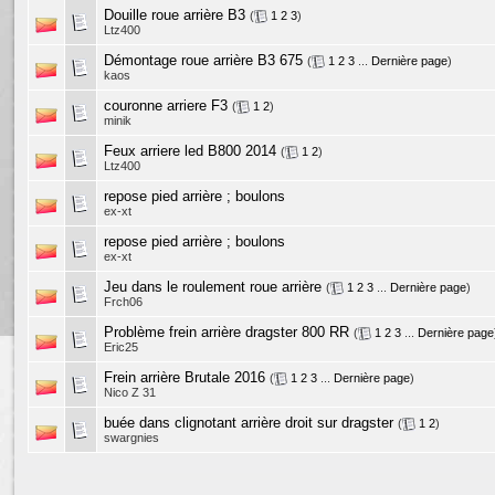
Douille roue arrière B3
(
1
2
3
)
Ltz400
Démontage roue arrière B3 675
(
1
2
3
...
Dernière page
)
kaos
couronne arriere F3
(
1
2
)
minik
Feux arriere led B800 2014
(
1
2
)
Ltz400
repose pied arrière ; boulons
ex-xt
repose pied arrière ; boulons
ex-xt
Jeu dans le roulement roue arrière
(
1
2
3
...
Dernière page
)
Frch06
Problème frein arrière dragster 800 RR
(
1
2
3
...
Dernière page
Eric25
Frein arrière Brutale 2016
(
1
2
3
...
Dernière page
)
Nico Z 31
buée dans clignotant arrière droit sur dragster
(
1
2
)
swargnies