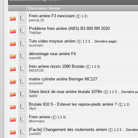
Discussion / Auteur
Frein arrière F3 inexistant
(
1
2
)
pascal_01
Problème frein arrière (ABS) B3 800 RR 2020
ThibSan
Tuto video moyeux arrière
(
1
2
3
...
Dernière page
)
ecosmeri
démontage roue arrière F4
mano08
frein arriere nissin 1090 Brutale
(
1
2
3
)
PATATOR
maitre cylindre arrière Beringer MC127
ecosmeri
Silent block de roue arrière brutale 1078rr
(
1
2
3
...
Dernière p
fab60
Brutale 910 S - Enlever les repose-pieds arrière ?
(
1
2
)
Sfyd
Frein arriere
(
1
2
3
)
bikermanu
[Facile] Changement des roulements arriere
(
1
2
3
...
Dernièr
yoshi03