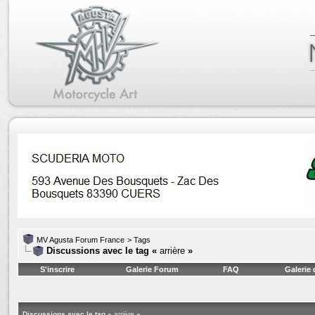
MV Agusta Forum France
>
Tags
Discussions avec le tag «
arrière
»
S'inscrire
Galerie Forum
FAQ
Galerie
Discussions avec le tag «
arrière
»