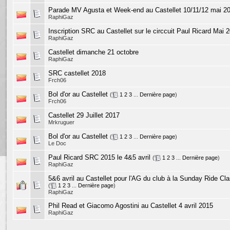
Parade MV Agusta et Week-end au Castellet 10/11/12 mai 2
RaphiGaz
Inscription SRC au Castellet sur le circcuit Paul Ricard Mai 
RaphiGaz
Castellet dimanche 21 octobre
RaphiGaz
SRC castellet 2018
Frch06
Bol d'or au Castellet
(
1
2
3
...
Dernière page
)
Frch06
Castellet 29 Juillet 2017
Mrkruguer
Bol d'or au Castellet
(
1
2
3
...
Dernière page
)
Le Doc
Paul Ricard SRC 2015 le 4&5 avril
(
1
2
3
...
Dernière page
)
RaphiGaz
5&6 avril au Castellet pour l'AG du club à la Sunday Ride C
(
1
2
3
...
Dernière page
)
RaphiGaz
Phil Read et Giacomo Agostini au Castellet 4 avril 2015
RaphiGaz