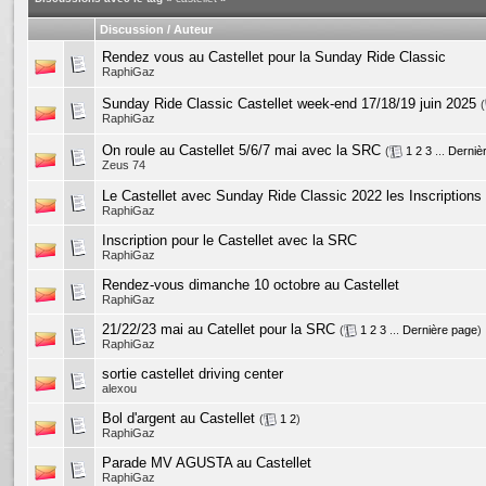
Discussion / Auteur
Rendez vous au Castellet pour la Sunday Ride Classic
RaphiGaz
Sunday Ride Classic Castellet week-end 17/18/19 juin 2025
(
RaphiGaz
On roule au Castellet 5/6/7 mai avec la SRC
(
1
2
3
...
Derniè
Zeus 74
Le Castellet avec Sunday Ride Classic 2022 les Inscriptions
RaphiGaz
Inscription pour le Castellet avec la SRC
RaphiGaz
Rendez-vous dimanche 10 octobre au Castellet
RaphiGaz
21/22/23 mai au Catellet pour la SRC
(
1
2
3
...
Dernière page
)
RaphiGaz
sortie castellet driving center
alexou
Bol d'argent au Castellet
(
1
2
)
RaphiGaz
Parade MV AGUSTA au Castellet
RaphiGaz