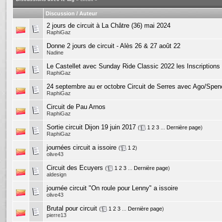
Discussion / Auteur
2 jours de circuit à La Châtre (36) mai 2024
RaphiGaz
Donne 2 jours de circuit - Alès 26 & 27 août 22
Nadine
Le Castellet avec Sunday Ride Classic 2022 les Inscriptions
RaphiGaz
24 septembre au er octobre Circuit de Serres avec Ago/Spenc
RaphiGaz
Circuit de Pau Arnos
RaphiGaz
Sortie circuit Dijon 19 juin 2017
(
1
2
3
...
Dernière page
)
RaphiGaz
journées circuit a issoire
(
1
2
)
olive43
Circuit des Ecuyers
(
1
2
3
...
Dernière page
)
aldesign
journée circuit "On roule pour Lenny" a issoire
olive43
Brutal pour circuit
(
1
2
3
...
Dernière page
)
pierre13