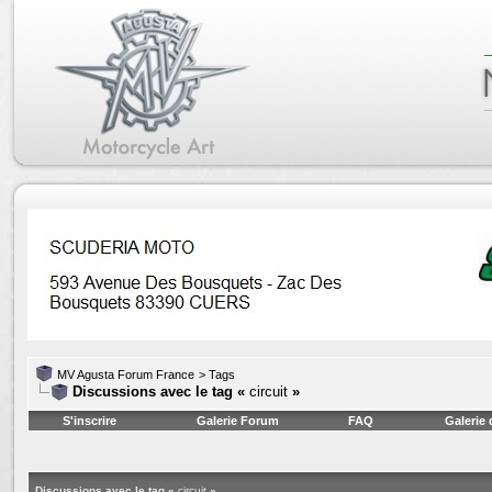
MV Agusta Forum France
>
Tags
Discussions avec le tag «
circuit
»
S'inscrire
Galerie Forum
FAQ
Galerie
Discussions avec le tag «
circuit
»