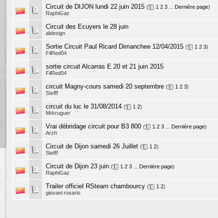
Circuit de DIJON lundi 22 juin 2015
(
1
2
3
...
Dernière page
)
RaphiGaz
Circuit des Ecuyers le 28 juin
aldesign
Sortie Circuit Paul Ricard Dimanchee 12/04/2015
(
1
2
3
)
FilRed04
sortie circuit Alcarras E 20 et 21 juin 2015
FilRed04
circuit Magny-cours samedi 20 septembre
(
1
2
3
)
Stefff
circuit du luc le 31/08/2014
(
1
2
)
Mrkruguer
Vrai débridage circuit pour B3 800
(
1
2
3
...
Dernière page
)
Arzh
Circuit de Dijon samedi 26 Juillet
(
1
2
)
Stefff
Circuit de Dijon 23 juin
(
1
2
3
...
Dernière page
)
RaphiGaz
Trailer officiel RSteam chambourcy
(
1
2
)
giovani rosario