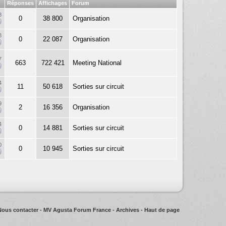
Réponses
Affichages
Forum
8
0
38 800
Organisation
8
0
22 087
Organisation
7
663
722 421
Meeting National
4
11
50 618
Sorties sur circuit
9
2
16 356
Organisation
4
0
14 881
Sorties sur circuit
0
0
10 945
Sorties sur circuit
Nous contacter
-
MV Agusta Forum France
-
Archives
-
Haut de page