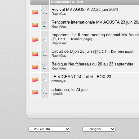
Discussion / Auteur
Revival MV AGUSTA 22,23 juin 2024
RaphiGaz
Rencontre internationale MV AGUSTA 23 juin 20
RaphiGaz
Important :
Le IIIeme meeting national MV Agusta 
(
1
2
3
...
Dernière page
)
RaphiGaz
Circuit de Dijon 23 juin
(
1
2
3
...
Dernière page
)
RaphiGaz
Belgique Neufchateau du 20 au 23 septembre
RaphiGaz
LE VIGEANT 14 Juillet - BOX 23
anthony49
a ledenon, le 23 juin
nyko36