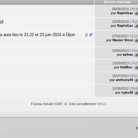
Dernier message
06/06/2024
15h3
par
RaphiGaz
18
26/05/2018
17h2
par
RaphiGaz
aura lieu le 21,22 et 23 juin 2014 à Dijon
27/02/2017
21h3
par
Master Vince
10/06/2014
21h0
par
kefran
13/09/2013
17h2
par
hb88xx-
15/07/2013
05h2
par
anthony49
12/06/2012
22h0
par
nyko36
Fuseau horaire GMT +2. Il est actuellement
03h12
.