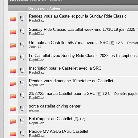
Discussion / Auteur
Rendez vous au Castellet pour la Sunday Ride Classic
RaphiGaz
Sunday Ride Classic Castellet week-end 17/18/19 juin 2025
(
RaphiGaz
On roule au Castellet 5/6/7 mai avec la SRC
(
1
2
3
...
Derniè
Zeus 74
Le Castellet avec Sunday Ride Classic 2022 les Inscriptions
RaphiGaz
Inscription pour le Castellet avec la SRC
RaphiGaz
Rendez-vous dimanche 10 octobre au Castellet
RaphiGaz
21/22/23 mai au Catellet pour la SRC
(
1
2
3
...
Dernière page
)
RaphiGaz
sortie castellet driving center
alexou
Bol d'argent au Castellet
(
1
2
)
RaphiGaz
Parade MV AGUSTA au Castellet
RaphiGaz