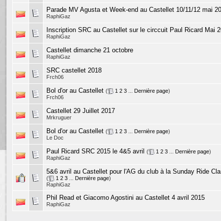
Parade MV Agusta et Week-end au Castellet 10/11/12 mai 2
RaphiGaz
Inscription SRC au Castellet sur le circcuit Paul Ricard Mai 
RaphiGaz
Castellet dimanche 21 octobre
RaphiGaz
SRC castellet 2018
Frch06
Bol d'or au Castellet
(
1
2
3
...
Dernière page
)
Frch06
Castellet 29 Juillet 2017
Mrkruguer
Bol d'or au Castellet
(
1
2
3
...
Dernière page
)
Le Doc
Paul Ricard SRC 2015 le 4&5 avril
(
1
2
3
...
Dernière page
)
RaphiGaz
5&6 avril au Castellet pour l'AG du club à la Sunday Ride C
(
1
2
3
...
Dernière page
)
RaphiGaz
Phil Read et Giacomo Agostini au Castellet 4 avril 2015
RaphiGaz