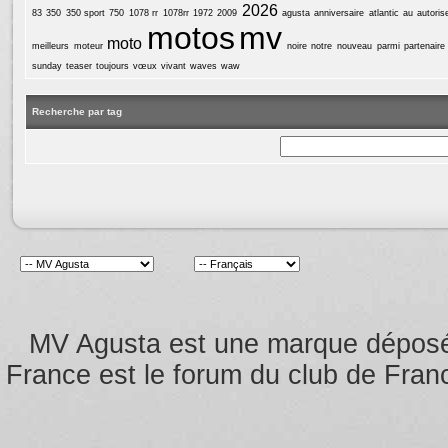
2026
83
350
350 sport
750
1078 rr
1078rr
1972
2009
agusta
anniversaire
atlantic
au
autoris
motos
mv
moto
meilleurs
moteur
noire
notre
nouveau
parmi
partenaire
sunday
teaser
toujours
vœux
vivant
waves
waw
Recherche par tag
MV Agusta est une marque dépos
France est le forum du club de Franc