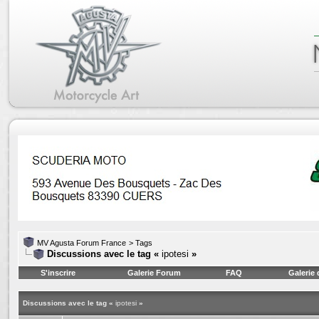
MV Agusta Forum France
>
Tags
Discussions avec le tag «
ipotesi
»
S'inscrire
Galerie Forum
FAQ
Galerie
Discussions avec le tag «
ipotesi
»