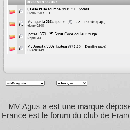
Discussion / Auteur
Quelle huile fourche pour 350 Ipotesi
Fredo 350BEGT
Mv agusta 350s ipotesi
(
1
2
3
...
Dernière page
)
cluster2600
Ipotesi 350 125 Sport Code couleur rouge
RaphiGaz
Mv Agusta 350s Ipotesi
(
1
2
3
...
Dernière page
)
FRANCK49
MV Agusta est une marque dépos
France est le forum du club de Franc