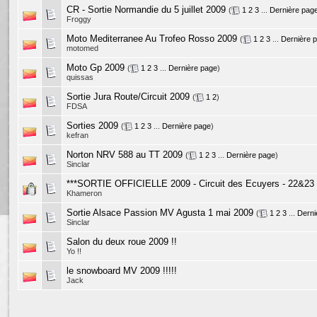
CR - Sortie Normandie du 5 juillet 2009
(
1
2
3
...
Dernière pag
Froggy
Moto Mediterranee Au Trofeo Rosso 2009
(
1
2
3
...
Dernière 
motomed
Moto Gp 2009
(
1
2
3
...
Dernière page
)
quissas
Sortie Jura Route/Circuit 2009
(
1
2
)
FDSA
Sorties 2009
(
1
2
3
...
Dernière page
)
kefran
Norton NRV 588 au TT 2009
(
1
2
3
...
Dernière page
)
Sinclar
***SORTIE OFFICIELLE 2009 - Circuit des Ecuyers - 22&23
Khameron
Sortie Alsace Passion MV Agusta 1 mai 2009
(
1
2
3
...
Derni
Sinclar
Salon du deux roue 2009 !!
Yo !!
le snowboard MV 2009 !!!!!
Jack