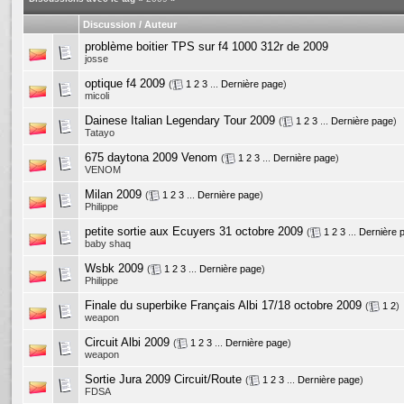
Discussion / Auteur
problème boitier TPS sur f4 1000 312r de 2009
josse
optique f4 2009
(
1
2
3
...
Dernière page
)
micoli
Dainese Italian Legendary Tour 2009
(
1
2
3
...
Dernière page
)
Tatayo
675 daytona 2009 Venom
(
1
2
3
...
Dernière page
)
VENOM
Milan 2009
(
1
2
3
...
Dernière page
)
Philippe
petite sortie aux Ecuyers 31 octobre 2009
(
1
2
3
...
Dernière 
baby shaq
Wsbk 2009
(
1
2
3
...
Dernière page
)
Philippe
Finale du superbike Français Albi 17/18 octobre 2009
(
1
2
)
weapon
Circuit Albi 2009
(
1
2
3
...
Dernière page
)
weapon
Sortie Jura 2009 Circuit/Route
(
1
2
3
...
Dernière page
)
FDSA