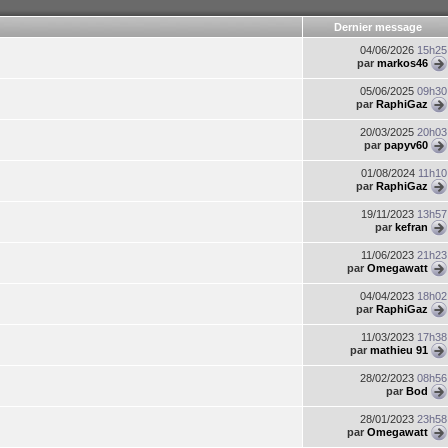
Dernier message
04/06/2026
15h25
par
markos46
05/06/2025
09h30
par
RaphiGaz
20/03/2025
20h03
par
papyv60
01/08/2024
11h10
par
RaphiGaz
19/11/2023
13h57
par
kefran
11/06/2023
21h23
par
Omegawatt
04/04/2023
18h02
par
RaphiGaz
11/03/2023
17h38
par
mathieu 91
28/02/2023
08h56
par
Bod
28/01/2023
23h58
par
Omegawatt