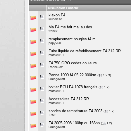
Discussion / Auteur
klaxon F4
lounaisse
Ma F4 me fait mal au dos
franck
remplacement bougies f4 rr
papyv60
Fuite liquide de refroidissement F4 312 RR
mathieu 91
F4 750 ORO codes couleurs
RaphiGaz
Panne 1000 f4 05 22.000km
(
1
2
3
)
Omegawatt
boitier ECU F4 1078 français
(
1
2
)
mathieu 91
Accessoires F4 312 RR
mathieu 91
sondes de température F4 2003
(
1
2
)
IRAE
F4 2005-2008 100hp ou 166hp
(
1
2
)
Omegawatt