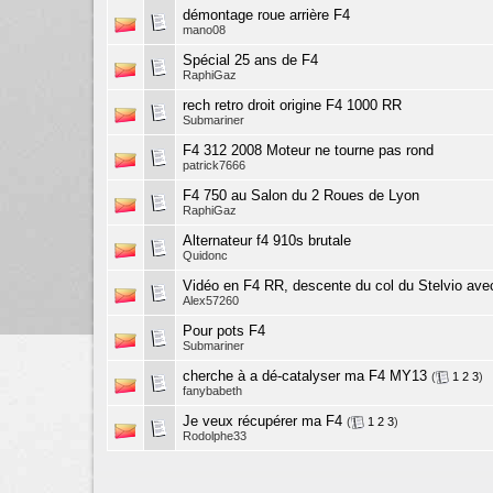
démontage roue arrière F4
mano08
Spécial 25 ans de F4
RaphiGaz
rech retro droit origine F4 1000 RR
Submariner
F4 312 2008 Moteur ne tourne pas rond
patrick7666
F4 750 au Salon du 2 Roues de Lyon
RaphiGaz
Alternateur f4 910s brutale
Quidonc
Vidéo en F4 RR, descente du col du Stelvio avec
Alex57260
Pour pots F4
Submariner
cherche à a dé-catalyser ma F4 MY13
(
1
2
3
)
fanybabeth
Je veux récupérer ma F4
(
1
2
3
)
Rodolphe33