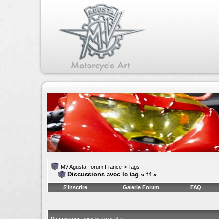
MV Agusta Forum France
>
Tags
Discussions avec le tag «
f4
»
S'inscrire
Galerie Forum
FAQ
Discussions avec le tag «
f4
»