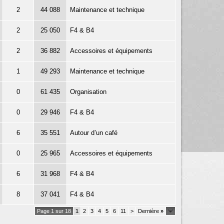
2
44 088
Maintenance et technique
2
25 050
F4 & B4
2
36 882
Accessoires et équipements
1
49 293
Maintenance et technique
0
61 435
Organisation
0
29 946
F4 & B4
6
35 551
Autour d’un café
0
25 965
Accessoires et équipements
6
31 968
F4 & B4
8
37 041
F4 & B4
Page 1 sur 18
1
2
3
4
5
6
11
>
Dernière
»