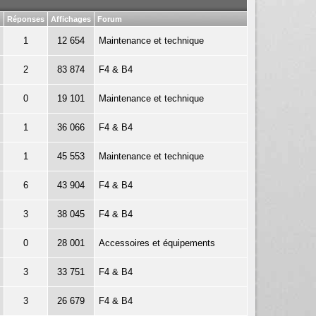
Réponses
Affichages
Forum
1
12 654
Maintenance et technique
2
83 874
F4 & B4
0
19 101
Maintenance et technique
1
36 066
F4 & B4
1
45 553
Maintenance et technique
6
43 904
F4 & B4
3
38 045
F4 & B4
0
28 001
Accessoires et équipements
3
33 751
F4 & B4
3
26 679
F4 & B4