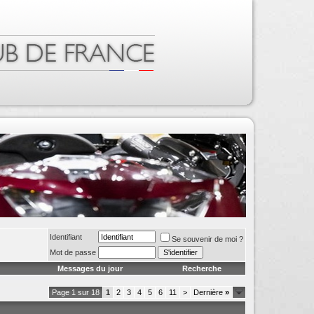
Identifiant
Se souvenir de moi ?
Mot de passe
Messages du jour
Recherche
Page 1 sur 18
1
2
3
4
5
6
11
>
Dernière
»