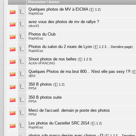
Discussion / Auteur
Quelques photos de MV à EICMA
(
1
2
)
RaphiGaz
avez vous des photos de mv de rallye ?
olive43
Photos du Club
RaphiGaz
Photos du salon du 2 roues de Lyon
(
1
2
3
...
Dernière page
)
RaphiGaz
Shoot photos de nos belles
(
1
2
3
)
ALKA-VFRACING
Quelques Photos de ma brut 800... N'est elle pas sexy !?!
(
dj0ul
350 B photos
(
1
2
)
PP54
350 B photos suite
PP54
Merci de l'accueil. demain je poste des photos
PP54
Les photos du Castellet SRC 2014
(
1
2
)
RaphiGaz
photos sdp marco design avec clignos - f3
(
1
2
3
...
Dernière