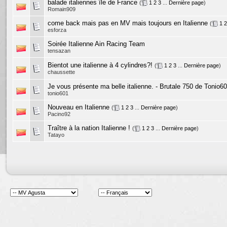
balade italiennes île de France
(
1
2
3
...
Dernière page
)
Romain909
come back mais pas en MV mais toujours en Italienne
(
1
2
esforza
Soirée Italienne Ain Racing Team
tensazan
Bientot une italienne à 4 cylindres?!
(
1
2
3
...
Dernière page
)
chaussette
Je vous présente ma belle italienne. - Brutale 750 de Tonio6
tonio601
Nouveau en Italienne
(
1
2
3
...
Dernière page
)
Pacino92
Traître à la nation Italienne !
(
1
2
3
...
Dernière page
)
Tatayo