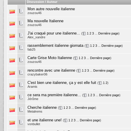
Discussion / Auteur
Mon autre nouvelle italienne
zouzou46
Ma nouvelle Italienne
zouzou46
J'ai craqué pour une italienne...
(
1
2
3
...
Dernière page
)
Alex_xandre
rassemblement italienne giornata
(
1
2
3
...
Dernière page
)
fab25
Carte Grise Moto Italienne
(
1
2
3
...
Dernière page
)
zouzou46
rencontre avec une italienne
(
1
2
3
...
Dernière page
)
crazybaker06
C'est bien une italienne, ça y est elle fuit
(
1
2
)
Aramis
ce sera ma première italienne...
(
1
2
3
...
Dernière page
)
Jérôme
Cherche italienne
(
1
2
3
...
Dernière page
)
Metalrems
et une italienne une!
(
1
2
3
...
Dernière page
)
vonbullet