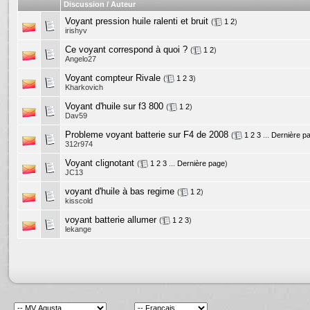
Discussion / Auteur
Voyant pression huile ralenti et bruit
(
1
2
)
irishyv
Ce voyant correspond à quoi ?
(
1
2
)
Angelo27
Voyant compteur Rivale
(
1
2
3
)
Kharkovich
Voyant d'huile sur f3 800
(
1
2
)
Dav59
Probleme voyant batterie sur F4 de 2008
(
1
2
3
...
Dernière p
312r974
Voyant clignotant
(
1
2
3
...
Dernière page
)
JC13
voyant d'huile à bas regime
(
1
2
)
kisscold
voyant batterie allumer
(
1
2
3
)
lekange