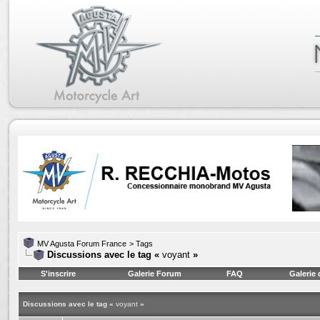
MV Agusta Forum France
>
Tags
Discussions avec le tag «
voyant
»
S'inscrire
Galerie Forum
FAQ
Galerie
Discussions avec le tag «
voyant
»