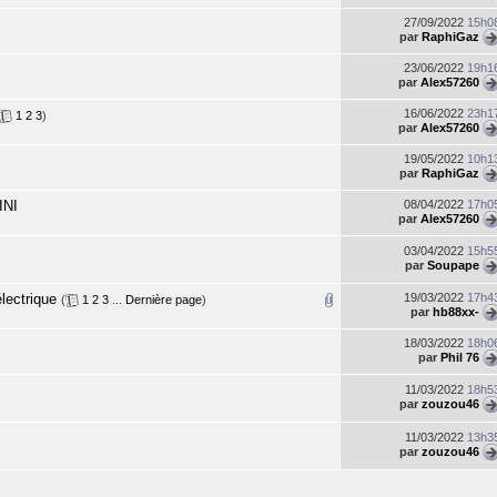
27/09/2022
15h0
par
RaphiGaz
23/06/2022
19h1
par
Alex57260
16/06/2022
23h1
1
2
3
)
par
Alex57260
19/05/2022
10h1
par
RaphiGaz
INI
08/04/2022
17h0
par
Alex57260
03/04/2022
15h5
par
Soupape
lectrique
19/03/2022
17h4
(
1
2
3
...
Dernière page
)
par
hb88xx-
18/03/2022
18h0
par
Phil 76
11/03/2022
18h5
par
zouzou46
11/03/2022
13h3
par
zouzou46