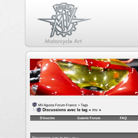
MV Agusta Forum France
>
Tags
Discussions avec le tag «
mv
»
S'inscrire
Galerie Forum
FAQ
Discussions avec le tag «
mv
»