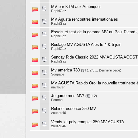
MV par KTM aux Amériques
RaphiGaz
MV Agusta rencontres internationales
RaphiGaz
Essais et test de la gamme MV au Paul Ricard
(
RaphiGaz
Roulage MV AGUSTA Alès le 4 & 5 juin
RaphiGaz
Sunday Ride Classic 2022 MV AGUSTA AGOST
RaphiGaz
Mv america 780
(
1
2
3
...
Dernière page
)
Soupape
MV AGUSTA Rapido Oro: la nouvelle trottinette é
navilover
Je garde mes MV!
(
1
2
)
Pomme
Robinet essence 350 MV
zouzou46
Vends kit poly complet 350 MV AGUSTA
zouzou46