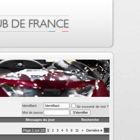
Identifiant
Se souvenir de moi ?
Mot de passe
Messages du jour
Recherche
Page 1 sur 23
1
2
3
4
5
6
11
>
Dernière
»