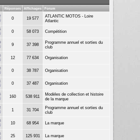
Réponses
Affichages
Forum
ATLANTIC MOTOS - Loire
2
0
19 577
Atlantic
5
0
58 073
Compétition
Programme annuel et sorties du
9
9
37 398
club
6
12
77 634
Organisation
8
0
38 787
Organisation
1
0
37 487
Organisation
Modèles de collection et histoire
6
160
538 911
de la marque
Programme annuel et sorties du
2
1
31 704
club
8
10
68 954
La marque
6
25
125 931
La marque