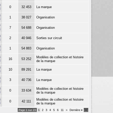
8
0
32 453
La marque
6
1
38 027
Organisation
7
7
54 688
Organisation
3
2
40 946
Sorties sur circuit
5
1
54 883
Organisation
Modèles de collection et histoire
5
16
53 252
de la marque
3
10
89 291
La marque
6
3
40 736
La marque
Modèles de collection et histoire
3
0
33 634
de la marque
Modèles de collection et histoire
5
0
42 111
de la marque
Page 1 sur 23
1
2
3
4
5
6
11
>
Dernière
»