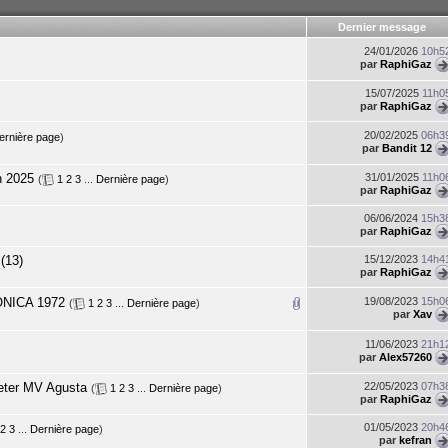
Dernier message
24/01/2026
10h5
par
RaphiGaz
15/07/2025
11h0
par
RaphiGaz
20/02/2025
06h3
ernière page
)
par
Bandit 12
n 2025
31/01/2025
11h0
(
1
2
3
...
Dernière page
)
par
RaphiGaz
06/06/2024
15h3
par
RaphiGaz
(13)
15/12/2023
14h4
par
RaphiGaz
ONICA 1972
19/08/2023
15h0
(
1
2
3
...
Dernière page
)
par
Xav
11/06/2023
21h1
par
Alex57260
eter MV Agusta
22/05/2023
07h3
(
1
2
3
...
Dernière page
)
par
RaphiGaz
01/05/2023
20h4
2
3
...
Dernière page
)
par
kefran