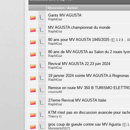
Discussion / Auteur
Gants MV AGUSTA
RaphiGaz
MV AGUSTA championnat du monde
RaphiGaz
80 ans pour MV AGUSTA 1945/2025
(
1
2
3
...
D
RaphiGaz
80 ans de MV AGUSTA au Salon du 2 roues lyo
RaphiGaz
Revival MV AGUSTA 22,23 juin 2024
RaphiGaz
19 janvier 2024 soirée MV AGUSTA à Rognonas 
RaphiGaz
Remise en route MV 350 B TURISMO ELETTR
zouzou46
27ieme Revival MV AGUSTA Italie
RaphiGaz
KTM n'est pas en discussion avancée pour rach
Thierry G
gros coup de gueule contre sav MV Agusta
(
1
Monstertof1971