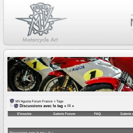
MV Agusta Forum France
>
Tags
Discussions avec le tag «
f4
»
S'inscrire
Galerie Forum
FAQ
Galerie
Discussions avec le tag «
f4
»