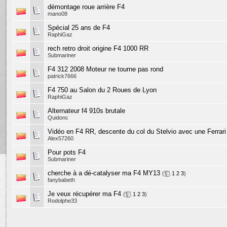
démontage roue arrière F4
mano08
Spécial 25 ans de F4
RaphiGaz
rech retro droit origine F4 1000 RR
Submariner
F4 312 2008 Moteur ne tourne pas rond
patrick7666
F4 750 au Salon du 2 Roues de Lyon
RaphiGaz
Alternateur f4 910s brutale
Quidonc
Vidéo en F4 RR, descente du col du Stelvio avec une Ferrari 
Alex57260
Pour pots F4
Submariner
cherche à a dé-catalyser ma F4 MY13
(
1
2
3
)
fanybabeth
Je veux récupérer ma F4
(
1
2
3
)
Rodolphe33