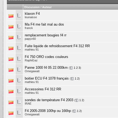
Discussion / Auteur
klaxon F4
lounaisse
Ma F4 me fait mal au dos
franck
remplacement bougies f4 rr
papyv60
Fuite liquide de refroidissement F4 312 RR
mathieu 91
F4 750 ORO codes couleurs
RaphiGaz
Panne 1000 f4 05 22.000km
(
1
2
3
)
Omegawatt
boitier ECU F4 1078 français
(
1
2
)
mathieu 91
Accessoires F4 312 RR
mathieu 91
sondes de température F4 2003
(
1
2
)
IRAE
F4 2005-2008 100hp ou 166hp
(
1
2
)
Omegawatt