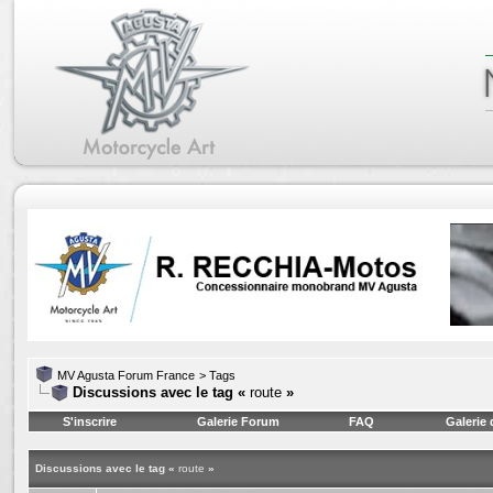
MV Agusta Forum France
>
Tags
Discussions avec le tag «
route
»
S'inscrire
Galerie Forum
FAQ
Galerie
Discussions avec le tag «
route
»