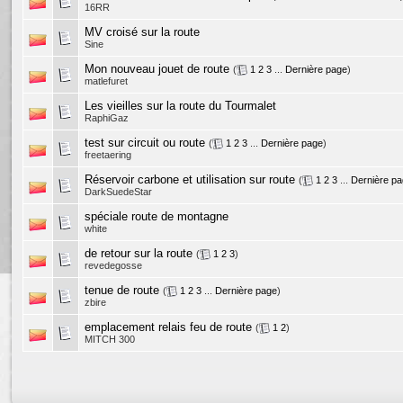
16RR
MV croisé sur la route
Sine
Mon nouveau jouet de route
(
1
2
3
...
Dernière page
)
matlefuret
Les vieilles sur la route du Tourmalet
RaphiGaz
test sur circuit ou route
(
1
2
3
...
Dernière page
)
freetaering
Réservoir carbone et utilisation sur route
(
1
2
3
...
Dernière p
DarkSuedeStar
spéciale route de montagne
white
de retour sur la route
(
1
2
3
)
revedegosse
tenue de route
(
1
2
3
...
Dernière page
)
zbire
emplacement relais feu de route
(
1
2
)
MITCH 300