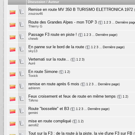
Discussion / Auteur
Remise en route MV 350 B TURISMO ELETTRONICA 1972
zouzou46
Route des Grandes Alpes - mon TOP 3
(
1
2
3
...
Dernière pag
Thierry G
Passage F3 route en piste !
(
1
2
3
...
Dernière page
)
chewb
En panne sur le bord de la route
(
1
2
3
...
Dernière page
)
sky13
Vertemati sur la route...
(
1
2
3
)
Auré
En route Simone
(
1
2
)
Toxick
remise en route après 6 mois
(
1
2
3
...
Dernière page
)
adrienm
Feux croisement et feux de route en même temps
(
1
2
)
TiArno
Route "bosselée" et B3
(
1
2
3
...
Dernière page
)
gemini
mise en route compliqué
(
1
2
)
aero62
Tout sur la F3 : de la route à la piste, la vie d'une F3 sur FB
(