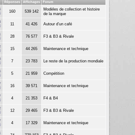
Réponses
Affichages
Forum
Modèles de collection et histoire
6
160
539 142
de la marque
4
11
41 426
Autour d’un café
1
28
76 577
F3 & B3 & Rivale
2
15
44 265
Maintenance et technique
8
7
23 783
Le reste de la production mondiale
6
5
21 959
Compétition
7
16
39 571
Maintenance et technique
7
4
21 353
F4 & B4
2
12
29 465
F3 & B3 & Rivale
7
4
17 329
Maintenance et technique
1