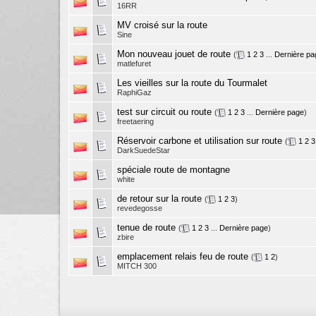
16RR
MV croisé sur la route
Sine
Mon nouveau jouet de route
(
1
2
3
...
Dernière pa
matlefuret
Les vieilles sur la route du Tourmalet
RaphiGaz
test sur circuit ou route
(
1
2
3
...
Dernière page
)
freetaering
Réservoir carbone et utilisation sur route
(
1
2
3
DarkSuedeStar
spéciale route de montagne
white
de retour sur la route
(
1
2
3
)
revedegosse
tenue de route
(
1
2
3
...
Dernière page
)
zbire
emplacement relais feu de route
(
1
2
)
MITCH 300