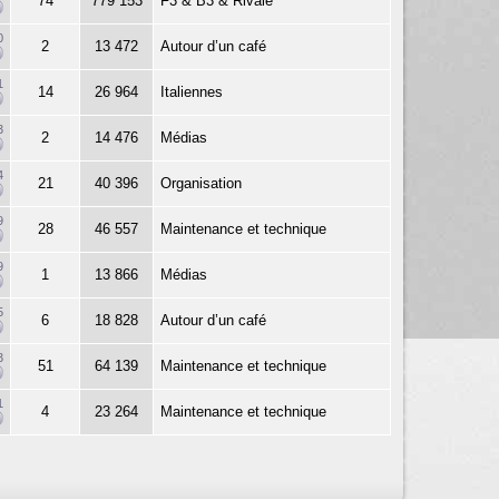
74
779 153
F3 & B3 & Rivale
0
2
13 472
Autour d’un café
1
14
26 964
Italiennes
3
2
14 476
Médias
4
21
40 396
Organisation
9
28
46 557
Maintenance et technique
9
1
13 866
Médias
5
6
18 828
Autour d’un café
3
51
64 139
Maintenance et technique
1
4
23 264
Maintenance et technique