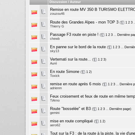
Discussion / Auteur
Remise en route MV 350 B TURISMO ELETTR
zouzou46
Route des Grandes Alpes - mon TOP 3
(
1
2
3
.
Thierry G
Passage F3 route en piste !
(
1
2
3
...
Dernière pa
chewb
En panne sur le bord de la route
(
1
2
3
...
Derniè
sky13
Vertemati sur la route...
(
1
2
3
)
Auré
En route Simone
(
1
2
)
Toxick
remise en route après 6 mois
(
1
2
3
...
Dernière 
adrienm
Feux croisement et feux de route en même tem
TiArno
Route "bosselée" et B3
(
1
2
3
...
Dernière page
)
gemini
mise en route compliqué
(
1
2
)
aero62
Tout sur la F3 : de la route à la piste, la vie d'u