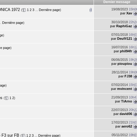
Dernier message
ONICA 1972
19/08/2023
15h0
(
1
2
3
...
Dernière page
)
par
Xav
30/10/2018
22h2
..
Dernière page
)
par
RaphiGaz
07/01/2018
16h0
ge
)
par
Deuf#121
16/07/2016
16h1
re page
)
par
phil94fr
06/06/2015
19h2
par
pioupiou
28/11/2014
19h0
par
FJ38
07/02/2014
15h0
page
)
par
mvincent
ps
21/09/2013
10h4
(
1
2
)
par
TiArno
22/07/2013
20h2
par
david06
17/02/2013
21h0
par
aero62
ne F3 sur FB
05/11/2012
19h0
(
1
2
3
...
Dernière page
)