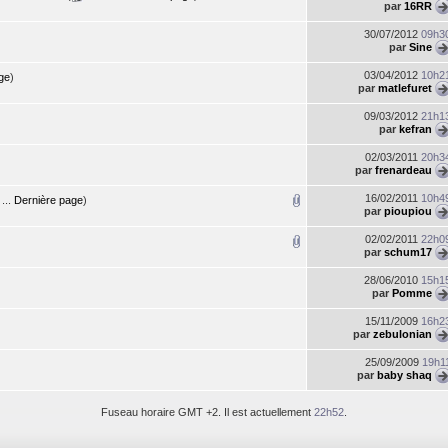
par
16RR
30/07/2012
09h3
par
Sine
03/04/2012
10h2
ge
)
par
matlefuret
09/03/2012
21h1
par
kefran
02/03/2011
20h3
par
frenardeau
16/02/2011
10h4
...
Dernière page
)
par
pioupiou
02/02/2011
22h0
par
schum17
28/06/2010
15h1
par
Pomme
15/11/2009
16h2
par
zebulonian
25/09/2009
19h1
par
baby shaq
Fuseau horaire GMT +2. Il est actuellement
22h52
.